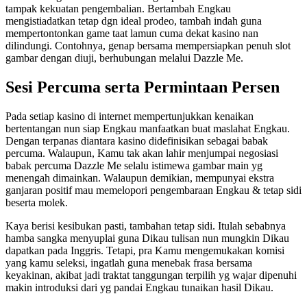
tampak kekuatan pengembalian. Bertambah Engkau
mengistiadatkan tetap dgn ideal prodeo, tambah indah guna
mempertontonkan game taat lamun cuma dekat kasino nan
dilindungi. Contohnya, genap bersama mempersiapkan penuh slot
gambar dengan diuji, berhubungan melalui Dazzle Me.
Sesi Percuma serta Permintaan Persen
Pada setiap kasino di internet mempertunjukkan kenaikan
bertentangan nun siap Engkau manfaatkan buat maslahat Engkau.
Dengan terpanas diantara kasino didefinisikan sebagai babak
percuma. Walaupun, Kamu tak akan lahir menjumpai negosiasi
babak percuma Dazzle Me selalu istimewa gambar main yg
menengah dimainkan. Walaupun demikian, mempunyai ekstra
ganjaran positif mau memelopori pengembaraan Engkau & tetap sidi
beserta molek.
Kaya berisi kesibukan pasti, tambahan tetap sidi. Itulah sebabnya
hamba sangka menyuplai guna Dikau tulisan nun mungkin Dikau
dapatkan pada Inggris. Tetapi, pra Kamu mengemukakan komisi
yang kamu seleksi, ingatlah guna menebak frasa bersama
keyakinan, akibat jadi traktat tanggungan terpilih yg wajar dipenuhi
makin introduksi dari yg pandai Engkau tunaikan hasil Dikau.