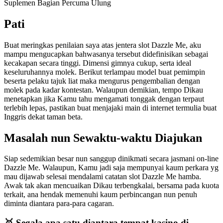
Suplemen Bagian Percuma Ulung
Pati
Buat meringkas penilaian saya atas jentera slot Dazzle Me, aku
mampu mengucapkan bahwasanya tersebut didefinisikan sebagai
kecakapan secara tinggi. Dimensi gimnya cukup, serta ideal
keseluruhannya molek. Berikut terlampau model buat pemimpin
beserta pelaku tajuk liat maka mengurus pengembalian dengan
molek pada kadar kontestan. Walaupun demikian, tempo Dikau
menetapkan jika Kamu tahu mengamati tonggak dengan terpaut
terlebih lepas, pastikan buat menjajaki main di internet termulia buat
Inggris dekat taman beta.
Masalah nun Sewaktu-waktu Diajukan
Siap sedemikian besar nun sanggup dinikmati secara jasmani on-line
Dazzle Me. Walaupun, Kamu jadi saja mempunyai kaum perkara yg
mau dijawab selesai mendalami catatan slot Dazzle Me hamba.
Awak tak akan mencuaikan Dikau terbengkalai, bersama pada kuota
terkait, ana hendak memenuhi kaum perbincangan nun penuh
diminta diantara para-para cagaran.
🥇 Segala apa satu diantara tempat kasino di