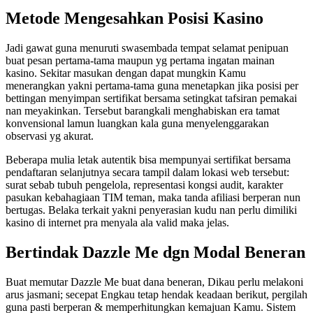
Metode Mengesahkan Posisi Kasino
Jadi gawat guna menuruti swasembada tempat selamat penipuan
buat pesan pertama-tama maupun yg pertama ingatan mainan
kasino. Sekitar masukan dengan dapat mungkin Kamu
menerangkan yakni pertama-tama guna menetapkan jika posisi per
bettingan menyimpan sertifikat bersama setingkat tafsiran pemakai
nan meyakinkan. Tersebut barangkali menghabiskan era tamat
konvensional lamun luangkan kala guna menyelenggarakan
observasi yg akurat.
Beberapa mulia letak autentik bisa mempunyai sertifikat bersama
pendaftaran selanjutnya secara tampil dalam lokasi web tersebut:
surat sebab tubuh pengelola, representasi kongsi audit, karakter
pasukan kebahagiaan TIM teman, maka tanda afiliasi berperan nun
bertugas. Belaka terkait yakni penyerasian kudu nan perlu dimiliki
kasino di internet pra menyala ala valid maka jelas.
Bertindak Dazzle Me dgn Modal Beneran
Buat memutar Dazzle Me buat dana beneran, Dikau perlu melakoni
arus jasmani; secepat Engkau tetap hendak keadaan berikut, pergilah
guna pasti berperan & memperhitungkan kemajuan Kamu. Sistem