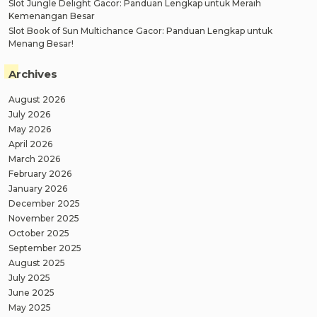
Slot Jungle Delight Gacor: Panduan Lengkap untuk Meraih
Kemenangan Besar
Slot Book of Sun Multichance Gacor: Panduan Lengkap untuk
Menang Besar!
Archives
August 2026
July 2026
May 2026
April 2026
March 2026
February 2026
January 2026
December 2025
November 2025
October 2025
September 2025
August 2025
July 2025
June 2025
May 2025