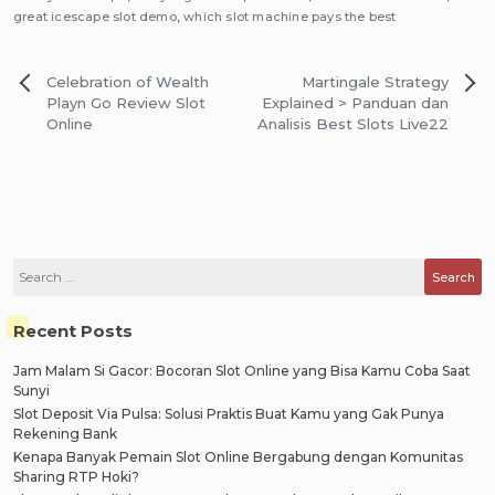
great icescape slot demo
,
which slot machine pays the best
Post
Celebration of Wealth
Martingale Strategy
navigation
Playn Go Review Slot
Explained > Panduan dan
Online
Analisis Best Slots Live22
Search
for:
Recent Posts
Jam Malam Si Gacor: Bocoran Slot Online yang Bisa Kamu Coba Saat
Sunyi
Slot Deposit Via Pulsa: Solusi Praktis Buat Kamu yang Gak Punya
Rekening Bank
Kenapa Banyak Pemain Slot Online Bergabung dengan Komunitas
Sharing RTP Hoki?