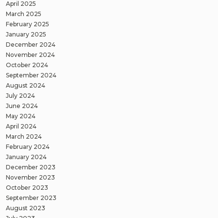
April 2025
March 2025
February 2025
January 2025
December 2024
November 2024
October 2024
September 2024
August 2024
July 2024
June 2024
May 2024
April 2024
March 2024
February 2024
January 2024
December 2023
November 2023
October 2023
September 2023
August 2023